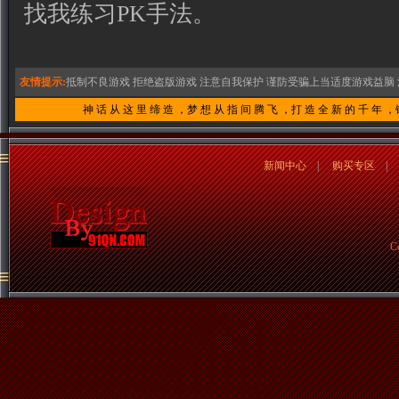
找我练习PK手法。
友情提示:
抵制不良游戏 拒绝盗版游戏 注意自我保护 谨防受骗上当
适度游戏益脑 
神 话 从 这 里 缔 造 ，梦 想 从 指 间 腾 飞 ，打 造 全 新 的 千 年 ，
新闻中心
|
购买专区
C