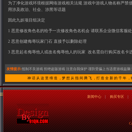
为了净化游戏环境根据网络游戏相关法规 游戏中游戏人物名称严禁
用涉及政治、社会、涉黑等话题
因此九妖项目组决定
1 恶意修改角色名的给予一次修改角色名机会 请联系企业微信客服处
2 恶意创建侮辱玩家门石 直接予以删除处理
3 恶意起名侮辱他人或改名侮辱他人的玩家 改名需自行购买改名卡
友情提示:
抵制不良游戏 拒绝盗版游戏 注意自我保护 谨防受骗上当
适度游戏益脑 
神 话 从 这 里 缔 造 ，梦 想 从 指 间 腾 飞 ，打 造 全 新 的 千 年 ，
新闻中心
|
购买专区
C